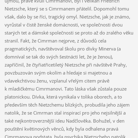
újmou, právě kvůli Cimrmanovi, byl i velikán Friedrich
Nietzsche, který se s Cimrmanem přátelil. Dopomohl tomu
však, dalo by se říci, tragický omyl. Nietzsche, jak je známo,
vyrůstal v čistě ženské domácnosti, ve společnosti dvou
starých tet a dámské společnosti se proto až do zralého věku
stranil. Fakt, že Cimrman nejprve, z důvodů cela
pragmatických, navštěvoval školu pro dívky Minerva (a
domníval se tak do svých šestnácti let, že je ženou),
zapříčinil, že čtyřiatřicetiletý Nietzsche při návštěvě Prahy,
povzbuzován svým okolím a hledaje si majetnou a
vdavekchtivou ženu, vzplanul vřelým citem právě
k mladičkému Cimrmanovi. Tato láska však zůstala pouze
platonickou. Dívka, která vynikala v tolika oborech, a to
především těch Nietzchemu blízkých, probudila jeho zájem
natolik, že se Cimrman stal inspirací pro jeho nejsilnější a
také nejkontroverznější ideu Nadčlověka. Bohužel, v den
pouštění květinových věnců, kdy byla odhalena pravá
Cimrmanova podstata, byla psychika Nietzscheho natolik