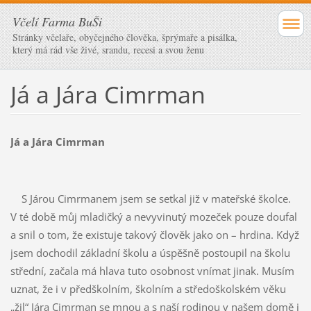
Včelí Farma BuŠi
Stránky včelaře, obyčejného člověka, šprýmaře a pisálka,
který má rád vše živé, srandu, recesi a svou ženu
Já a Jára Cimrman
Já a Jára Cimrman
S Járou Cimrmanem jsem se setkal již v mateřské školce.
V té době můj mladičký a nevyvinutý mozeček pouze doufal
a snil o tom, že existuje takový člověk jako on – hrdina. Když
jsem dochodil základní školu a úspěšně postoupil na školu
střední, začala má hlava tuto osobnost vnímat jinak. Musím
uznat, že i v předškolním, školním a středoškolském věku
„žil“ Jára Cimrman se mnou a s naší rodinou v našem domě i