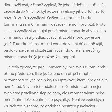
dlouhověkosti, z čehož vyplívá, že jeho dědeček, současník
Leonarda da Vinciho, byl autorem většiny jeho črtů, náčrtů,
návrhů, vrhů a vynálezů. Ovšem jako prokletí rodu
Cimrmanů sám Cimrman – dědeček nemohl prorazit. Proto
se jeho vynálezů atd. ujal právě mistr Leonardo aby jakožto
cimrmanův věčný odkaz vyzdvihl, zvolil si ono pověstné
„da“. Tuto skutečnost mistr Leonardo velmi důkladně tajil,
ba dokonce velmi složitě zašifroval (do oné známé „Šifry
mistra Leonarda“ )a je možné, že i popíral.
Je tedy zjevné, že Jára Cimrman byl pro svou životní dráhu
přímo předurčen. Jisté je, že jeho um utrpěl mnoho
přítomností celých rodin krys v Liptákově, které Jára doslova
neměl rád. Vlivem této události utrpěl mistr ztrátou nejen
své věrné přítelkyně slepice Zory, ale i momentálním nebo
mentálním poškozením jeho psychiky. Není ve vědeckých
kruzích zcela známo, že obdobně postižen psychickou