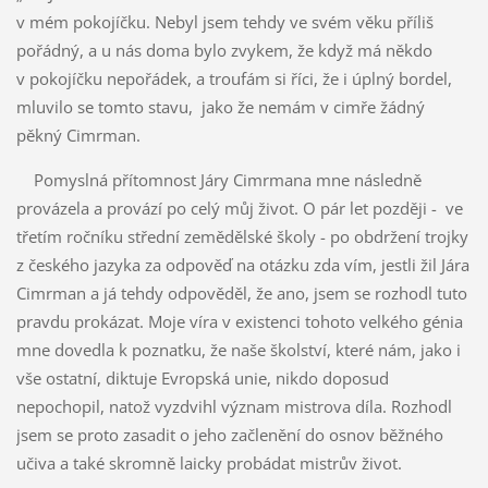
v mém pokojíčku. Nebyl jsem tehdy ve svém věku příliš
pořádný, a u nás doma bylo zvykem, že když má někdo
v pokojíčku nepořádek, a troufám si říci, že i úplný bordel,
mluvilo se tomto stavu, jako že nemám v cimře žádný
pěkný Cimrman.
Pomyslná přítomnost Járy Cimrmana mne následně
provázela a provází po celý můj život. O pár let později - ve
třetím ročníku střední zemědělské školy - po obdržení trojky
z českého jazyka za odpověď na otázku zda vím, jestli žil Jára
Cimrman a já tehdy odpověděl, že ano, jsem se rozhodl tuto
pravdu prokázat. Moje víra v existenci tohoto velkého génia
mne dovedla k poznatku, že naše školství, které nám, jako i
vše ostatní, diktuje Evropská unie, nikdo doposud
nepochopil, natož vyzdvihl význam mistrova díla. Rozhodl
jsem se proto zasadit o jeho začlenění do osnov běžného
učiva a také skromně laicky probádat mistrův život.