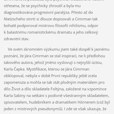
otřesena, že se psychicky zhroutil a byla mu
diagnostikována progresivní paralýza. Přesto až do
Nietzscheho smrti si dlouze dopisovali a Cimrman tak
bohatě podporoval mistrovu filosofii nihilismu, odpor
k balastnímu romanistickému dramatu a jeho celkový
zdravotní stav.
Ve svém skromném výzkumu jsem také dospěl k jasnému
poznání, že Jára Cimrman se stal inspirací, ne li předlohou
takového autora, jehož jméno vyslovuji s nejvyšší úctou,
Karla Čapka. Mystifikace, kterou se Jára Cimrman
obklopoval, nebyla v době První republiky ještě zcela
zapomenuta a mohla se tak stát plodným materiálem pro
dílo Život a dílo skladatele Foltýna, založené na vzpomínce
Karla Sabiny na setkání s podivně všestranným skladatelem,
spisovatelem, hudebníkem a dramatikem Hörnerem (což byl
jeden z mistrových pseudonymů). I zde se však ukazuje, že