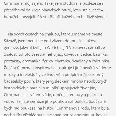
Cimrmana můj zájem. Také jsem studoval a posléze se i
přestěhoval do kraje blanických rytířů, kteří stále ještě –
bohužel - nevyjeli. Přesto Blaník každý den bedlivě sleduji.
Na svých cestách na chalupu, kterou máme ve městě
Sázavě, jsem neustále pod vlivem dojmu, že i takoví
géniové, jakými byli Jan Werich a Jiří Voskovec, čerpali ze
znalostí tohoto všestranného jazykovědce, vědce, básníka,
prozaisty, dramatika, fyzika, chemika, švadleny a čalouníka.
Že Jára Cimrman inspiroval a inspiruje i jiné nevětší vědecké
mozky a intelektuály celého světa podpírá můj skromný
badatelský počin, který je výsledkem mnoha neodbytných
historických a paralel a milníků spojujících život Járy
Cimrmana se světem vědy, umění, literatury a pokroku
vůbec, že jistě nemůže jít o pouhou nahodilost. Současně
bych rád poukázal na historii Cimrmanova rodu, která byla,
nechci říci přehlédnuta, ale snad pouze opominuta, kdy se