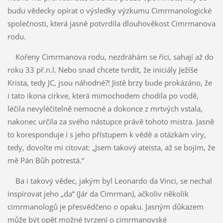
budu vědecky opírat o výsledky výzkumu Cimrmanologické
společnosti, která jasně potvrdila dlouhověkost Cimrmanova
rodu.
Kořeny Cimrmanova rodu, nezdráhám se říci, sahají až do
roku 33 př.n.l. Nebo snad chcete tvrdit, že iniciály Ježíše
Krista, tedy JC, jsou náhodné?! Jistě brzy bude prokázáno, že
i tato ikona církve, která mimochodem chodila po vodě,
léčila nevyléčitelně nemocné a dokonce z mrtvých vstala,
nakonec určila za svého nástupce právě tohoto mistra. Jasně
to koresponduje i s jeho přístupem k vědě a otázkám víry,
tedy, dovolte mi citovat: „Jsem takový ateista, až se bojím, že
mě Pán Bůh potrestá.“
Ba i takový vědec, jakým byl Leonardo da Vinci, se nechal
inspirovat jeho „da“ (Jár da Cimrman), ačkoliv několik
cimrmanologů je přesvědčeno o opaku. Jasným důkazem
může být opět možné tvrzení o cimrmanovské