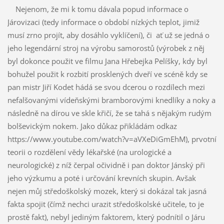
Nejenom, že mi k tomu dávala popud informace o
Járovizaci (tedy informace o období nízkých teplot, jimiž
musí zrno projít, aby dosáhlo vyklíčení), či ať už se jedná o
jeho legendární stroj na výrobu samorostů (výrobek z něj
byl dokonce použit ve filmu Jana Hřebejka Pelíšky, kdy byl
bohužel použit k rozbití prosklených dveří ve scéně kdy se
pan mistr Jiří Kodet hádá se svou dcerou o rozdílech mezi
nefalšovanými vídeňskými bramborovými knedlíky a noky a
následně na dírou ve skle křičí, že se tahá s nějakým rudým
bolševickým nokem. Jako důkaz přikládám odkaz
https://www.youtube.com/watch?v=aVXeDiGmEhM), prvotní
teorii o rozdělení vědy lékařské (na urologické a
neurologické) z níž čerpal očividně i pan doktor Jánský při
jeho výzkumu a poté i určování krevních skupin. Avšak
nejen můj středoškolský mozek, který si dokázal tak jasná
fakta spojit (čímž nechci urazit středoškolské učitele, to je
prostě fakt), nebyl jediným faktorem, který podnítil o Járu