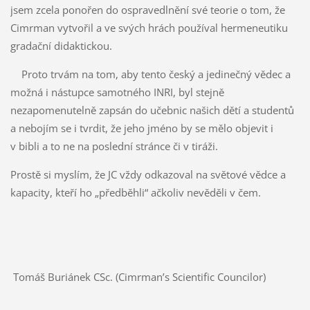
jsem zcela ponořen do ospravedlnění své teorie o tom, že
Cimrman vytvořil a ve svých hrách používal hermeneutiku
gradační didaktickou.
Proto trvám na tom, aby tento český a jedinečný vědec a
možná i nástupce samotného INRI, byl stejně
nezapomenutelně zapsán do učebnic našich dětí a studentů
a nebojím se i tvrdit, že jeho jméno by se mělo objevit i
v bibli a to ne na poslední stránce či v tiráži.
Prostě si myslím, že JC vždy odkazoval na světové vědce a
kapacity, kteří ho „předběhli“ ačkoliv nevěděli v čem.
Tomáš Buriánek CSc. (Cimrman’s Scientific Councilor)