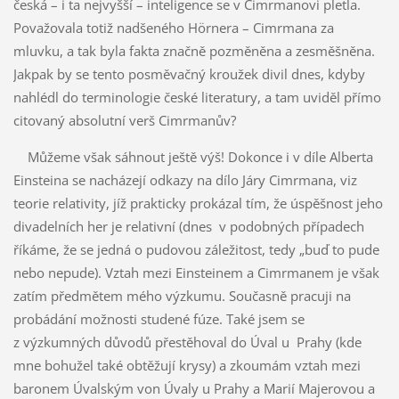
česká – i ta nejvyšší – inteligence se v Cimrmanovi pletla.
Považovala totiž nadšeného Hörnera – Cimrmana za
mluvku, a tak byla fakta značně pozměněna a zesměšněna.
Jakpak by se tento posměvačný kroužek divil dnes, kdyby
nahlédl do terminologie české literatury, a tam uviděl přímo
citovaný absolutní verš Cimrmanův?
Můžeme však sáhnout ještě výš! Dokonce i v díle Alberta
Einsteina se nacházejí odkazy na dílo Járy Cimrmana, viz
teorie relativity, jíž prakticky prokázal tím, že úspěšnost jeho
divadelních her je relativní (dnes v podobných případech
říkáme, že se jedná o pudovou záležitost, tedy „buď to pude
nebo nepude). Vztah mezi Einsteinem a Cimrmanem je však
zatím předmětem mého výzkumu. Současně pracuji na
probádání možnosti studené fúze. Také jsem se
z výzkumných důvodů přestěhoval do Úval u Prahy (kde
mne bohužel také obtěžují krysy) a zkoumám vztah mezi
baronem Úvalským von Úvaly u Prahy a Marií Majerovou a