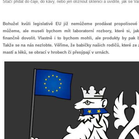
Stačí přidat do čaje, do kávy, nebo jen olíznout sklenici a uvidíte, jak se 
Bohužel kvůli legislativě EU již nemůžeme prodávat propolisové 
můžeme, ale museli bychom mít laboratorní rozbory, které si, j
finančně dovolit. Vlastně i to bychom mohli, ale produkty by pak 
Takže se na nás nezlobte. Věříme, že babičky našich rodičů, které ze
mastí a léků, se obrací v hrobech či přesýpají v urnách.