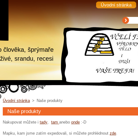
Úvodní stránka
o člověka, šprýmaře
živé, srandu, recesi
Úvodní stránka
>
Naše produkty
Naše produkty
Nakupovat můžete i
tady
,
tam
anebo
onde
:-D
Mapku, kam jsme zatím expedovali, si můžete prohlédnout
zde
.