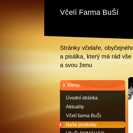
Včelí Farma BuŠi
Stránky včelaře, obyčejnéh
a pisálka, který má rád vše 
a svou ženu
Menu
Úvodní stránka
Aktuality
Včelí farma BuŠi
Naše produkty