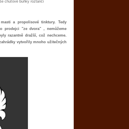
Vaše chuťové buňky roztančí
masti a propolisové tinktury. Tedy
ako prodejci "ze dvora" , nemůžeme
byly razantně dražší, což nechceme.
 zahrádky vytvořily mnoho užitečných