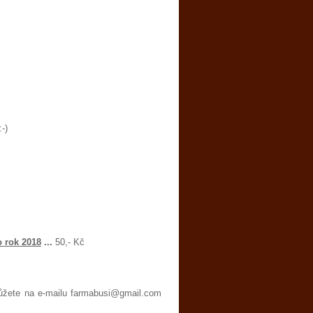
:-)
o rok 2018
...
50,- Kč
můžete na e-mailu farmabusi@gmail.com