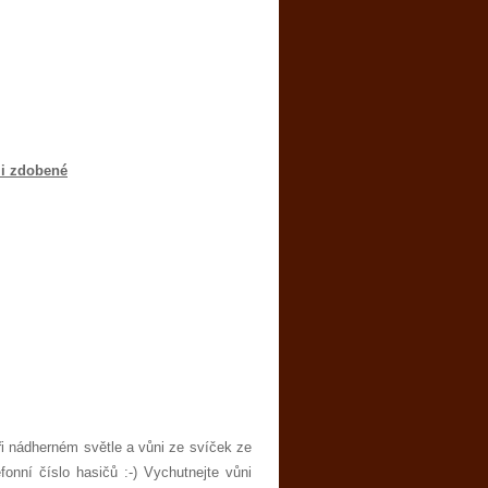
 i zdobené
ři nádherném světle a vůni ze svíček ze
onní číslo hasičů :-) Vychutnejte vůni