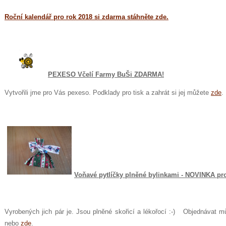
Roční kalendář pro rok 2018 si zdarma stáhněte
zde
.
PEXESO Včelí Farmy BuŠi ZDARMA!
Vytvořili jme pro Vás pexeso. Podklady pro tisk a zahrát si jej můžete
zde
. 
Voňavé pytlíčky plněné bylinkami - NOVINKA pr
Vyrobených jich pár je. Jsou plněné skořicí a lékořocí :-) Objednávat 
nebo
zde
.