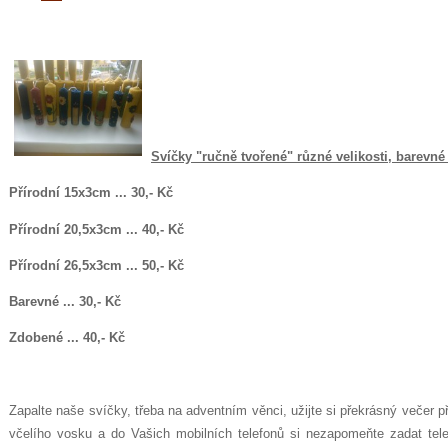
Svíčky "ručně tvořené" různé velikosti, barevné
Přírodní 15x3cm ... 30
,- Kč
Přírodní 20,5
x3cm ... 40,- Kč
Přírodní 26,5x3cm ... 50,- Kč
Barevné ... 30,- Kč
Zdobené ... 40,- Kč
Zapalte naše svíčky, třeba na adventním věnci, užijte si překrásný večer p
včelího vosku a do Vašich mobilních telefonů si nezapomeňte zadat telef