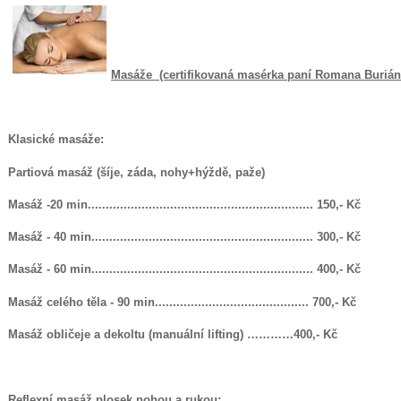
Masáže (certifikovaná masérka paní Romana Burián
Klasické masáže:
Partiová masáž (šíje, záda, nohy+hýždě, paže)
Masáž -20 min............................................................... 150,- Kč
Masáž - 40 min.............................................................. 300,- Kč
Masáž - 60 min.............................................................. 400,- Kč
Masáž celého těla - 90 min........................................... 700,- Kč
Masáž obličeje a dekoltu (manuální lifting) …………400,- Kč
Reflexní masáž plosek nohou a rukou: