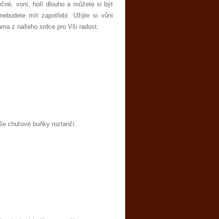
čné, voní, hoří dlouho a můžete si být
nebudete mít zapotřebí. Užijte si vůni
ma z našeho srdce pro Vši radost.
Vaše chuťové buňky roztančí.