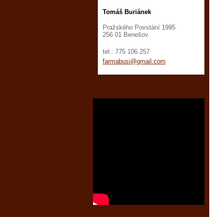
Tomáš Buriánek
Pražského Povstání 1995
256 01 Benešov
tel.: 775 106 257
farmabus
i@gmail.
com