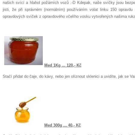
našich svící a hlahol požárních vozů :-D Kdepak, naše svíčky jsou bezpe
jisti, že při správném (normálním) používáním volat linku 150 opravdu 
opravdových svíček z opravdového včelího vosku vytvořených našima ruka
Med 1Kg ... 120,- Kč
Stačí přidat do čaje, do kávy, nebo jen olíznout sklenici a uvidíte, jak se 
Med 300g ... 40,- Kč