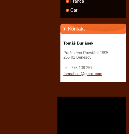
Franca
Car
Kontakt
Tomáš Buriánek
Pražského Povstání 1995
256 01 Benešov
tel.: 775 106 257
farmabus
i@gmail.
com