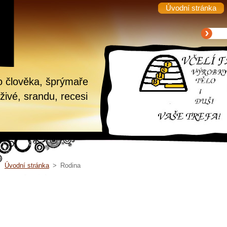
Úvodní stránka
o člověka, šprýmaře
živé, srandu, recesi
Úvodní stránka
>
Rodina