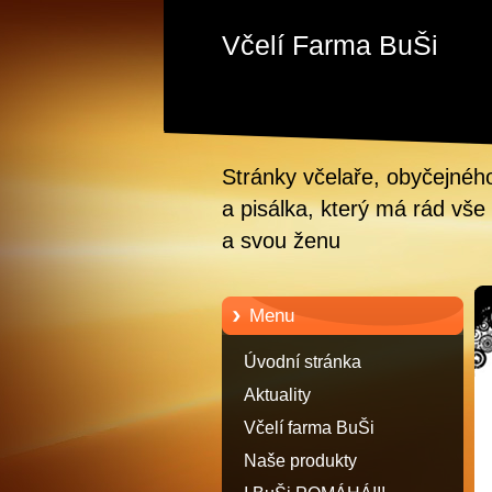
Včelí Farma BuŠi
Stránky včelaře, obyčejnéh
a pisálka, který má rád vše 
a svou ženu
Menu
Úvodní stránka
Aktuality
Včelí farma BuŠi
Naše produkty