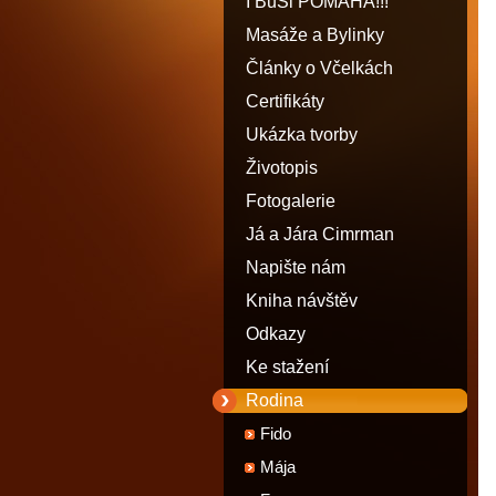
I BuŠi POMÁHÁ!!!
Masáže a Bylinky
Články o Včelkách
Certifikáty
Ukázka tvorby
Životopis
Fotogalerie
Já a Jára Cimrman
Napište nám
Kniha návštěv
Odkazy
Ke stažení
Rodina
Fido
Mája