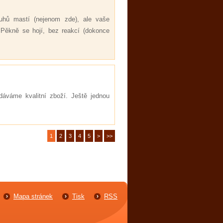
uhů mastí (nejenom zde), ale vaše
 Pěkně se hojí, bez reakcí (dokonce
dáváme kvalitní zboží. Ještě jednou
1
2
3
4
5
>
>>
Mapa stránek
Tisk
RSS