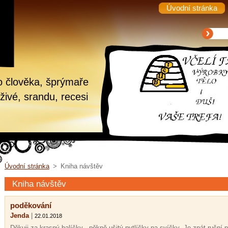
Úvodní stránka
o člověka, šprýmaře
živé, srandu, recesi
Úvodní stránka
>
Kniha návštěv
Kniha návštěv
poděkování
Jenda
|
22.01.2018
Děkuji za krasný balíčky , pěkně ušitý pytlíčky na svíčky .Je znát ruční 