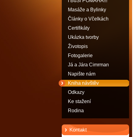
I BuŠi POMÁHÁ!!!
Masáže a Bylinky
Články o Včelkách
Certifikáty
Ukázka tvorby
Životopis
Fotogalerie
Já a Jára Cimrman
Napište nám
Kniha návštěv
Odkazy
Ke stažení
Rodina
Kontakt