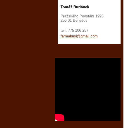
Tomáš Buriánek
Pražského Povstání 1995
256 01 Benešov
tel.: 775 106 257
farmabus
i@gmail.
com