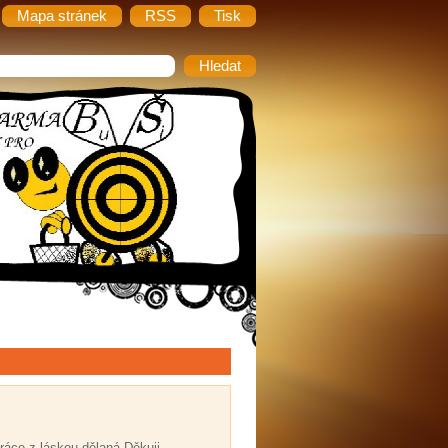
Mapa stránek
RSS
Tisk
práce z láskou dělaná.Děkuji