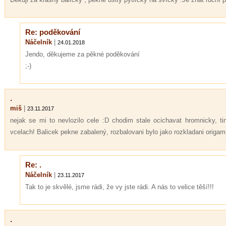
Re: poděkování
Náčelník
|
24.01.2018
Jendo, děkujeme za pěkné poděkování
;-)
.
miš
|
23.11.2017
nejak se mi to nevlozilo cele :D chodim stale ocichavat hromnicky, ti
vcelach! Balicek pekne zabalený, rozbalovani bylo jako rozkladani origami
Re: .
Náčelník
|
23.11.2017
Tak to je skvělé, jsme rádi, že vy jste rádi. A nás to velice těší!!!
.