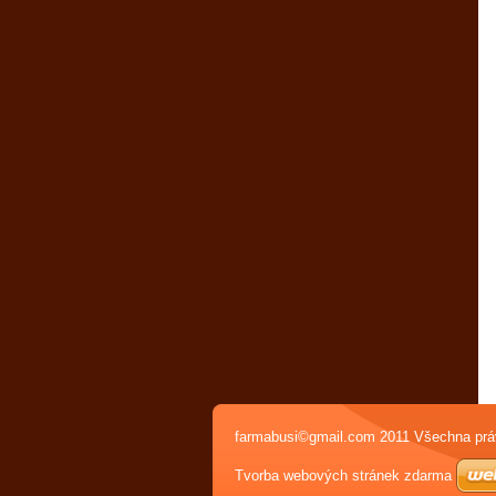
farmabusi©gmail.com 2011 Všechna prá
Tvorba webových stránek zdarma