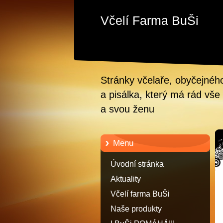
Včelí Farma BuŠi
Stránky včelaře, obyčejnéh
a pisálka, který má rád vše 
a svou ženu
Menu
Úvodní stránka
Aktuality
Včelí farma BuŠi
Naše produkty