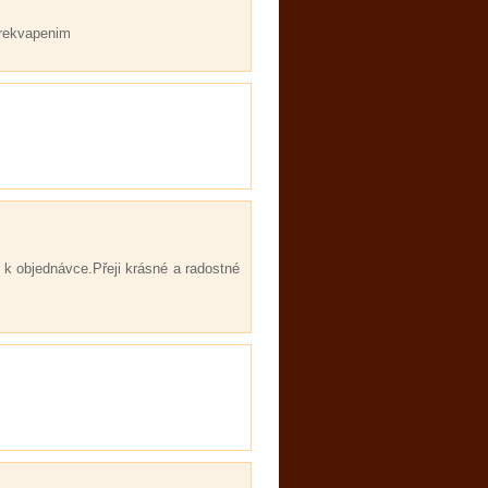
prekvapenim
k objednávce.Přeji krásné a radostné