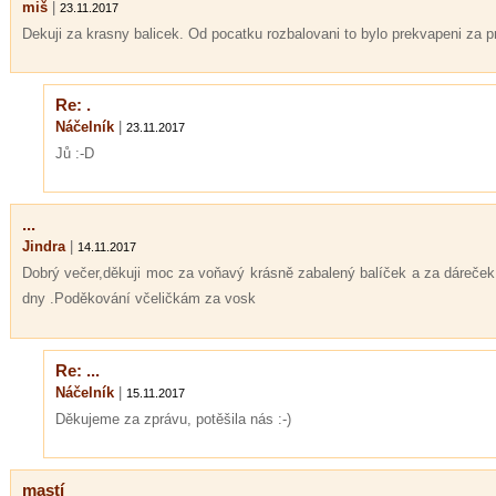
miš
|
23.11.2017
Dekuji za krasny balicek. Od pocatku rozbalovani to bylo prekvapeni za 
Re: .
Náčelník
|
23.11.2017
Jů :-D
...
Jindra
|
14.11.2017
Dobrý večer,děkuji moc za voňavý krásně zabalený balíček a za dáreček 
dny .Poděkování včeličkám za vosk
Re: ...
Náčelník
|
15.11.2017
Děkujeme za zprávu, potěšila nás :-)
mastí