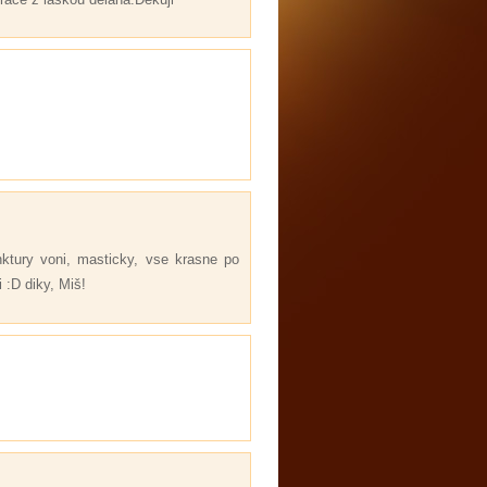
nktury voni, masticky, vse krasne po
 :D diky, Miš!