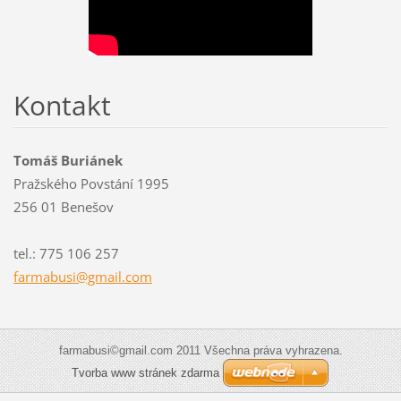
Kontakt
Tomáš Buriánek
Pražského Povstání 1995
256 01 Benešov
tel.: 775 106 257
farmabus
i@gmail.
com
farmabusi©gmail.com 2011 Všechna práva vyhrazena.
Tvorba www stránek zdarma