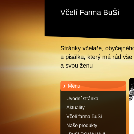
Včelí Farma BuŠi
Stránky včelaře, obyčejnéh
a pisálka, který má rád vše 
a svou ženu
Menu
Úvodní stránka
Aktuality
Včelí farma BuŠi
Naše produkty