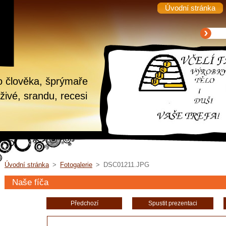
Úvodní stránka
o člověka, šprýmaře
živé, srandu, recesi
Úvodní stránka
>
Fotogalerie
>
DSC01211.JPG
Naše fíča
Předchozí
Spustit prezentaci