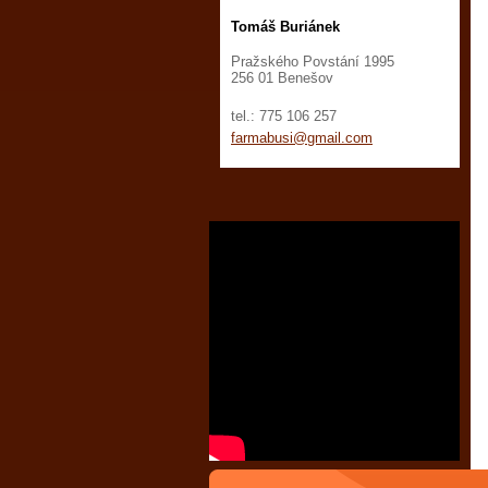
Tomáš Buriánek
Pražského Povstání 1995
256 01 Benešov
tel.: 775 106 257
farmabus
i@gmail.
com