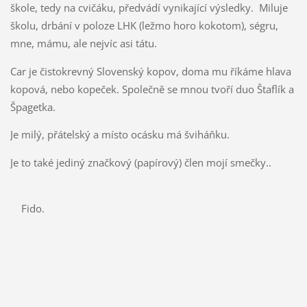
škole, tedy na cvičáku, předvádí vynikající výsledky. Miluje
školu, drbání v poloze LHK (ležmo horo kokotom), ségru,
mne, mámu, ale nejvíc asi tátu.
Car je čistokrevný Slovenský kopov, doma mu říkáme hlava
kopová, nebo kopeček. Společně se mnou tvoří duo Štaflík a
Špagetka.
Je milý, přátelský a místo ocásku má šviháňku.
Je to také jediný značkový (papírový) člen mojí smečky..
Fido.