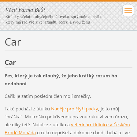
Včelí Farma BuŠi
Stránky včelaře, obyčejného člověka, šprýmaře a pisálka,
který má rád vše živé, srandu, recesi a svou ženu
Car
Car
Pes, který je tak dlouhý, že jeho krátký rozum ho
nedohoní
Cařík je zatím poslední člen mojí smečky.
Také pochází z útulku
Naděje pro čtyři packy
, je to můj
"bráška". Má trošku pokřivenou pravou ruku vlivem úrazu,
ale díky tetě Natálce z útulku a
veterinární klinice v Českém
Brodě Monáda
o ruku nepřišel a dokonce chodí, běhá a i ve